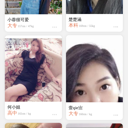
楚楚涵
小蓉很可爱
本科
大专
169cm / 55kg
157cm / 47kg
何小姐
壹qie亗
高中
大专
165cm / kg
160cm / kg