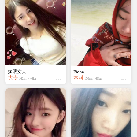
媚眼女人
Fiona
大专
本科
162cm / 46kg
170cm / 60kg