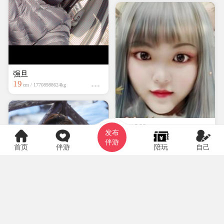
强旦
19
cm / 17708988624kg
hyf0369
发布
大专
150cm / kg
伴游
首页
伴游
陪玩
自己