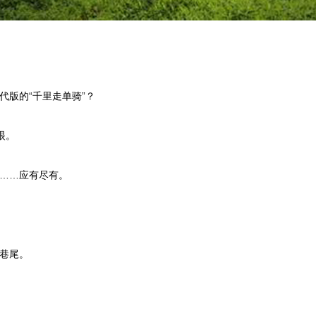
版的“千里走单骑”？
眼。
……应有尽有。
巷尾。