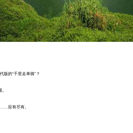
版的“千里走单骑”？
眼。
……应有尽有。