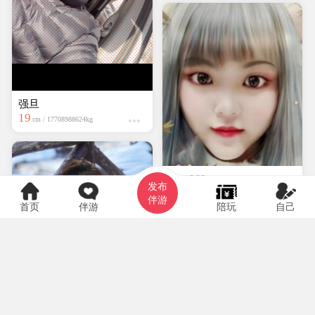
强旦
19
cm / 17708988624kg
hyf0369
发布
大专
150cm / kg
伴游
首页
伴游
陪玩
自己