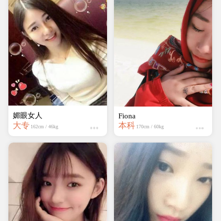
媚眼女人
Fiona
大专
本科
162cm / 46kg
170cm / 60kg