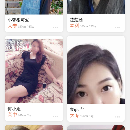
楚楚涵
小蓉很可爱
本科
大专
169cm / 55kg
157cm / 47kg
何小姐
壹qie亗
高中
大专
165cm / kg
160cm / kg