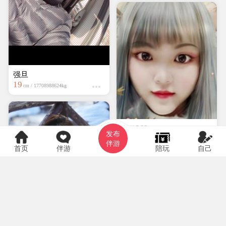
强旦
19
cm / 17708988624kg
hyf0369
发布
大专
150cm / kg
伴游
首页
伴游
陪玩
自己