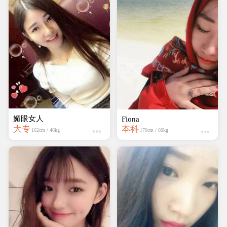
媚眼女人
Fiona
大专
本科
162cm / 46kg
170cm / 60kg