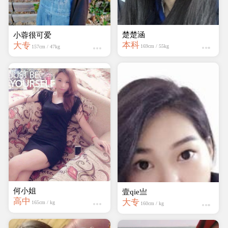
楚楚涵
小蓉很可爱
本科
大专
169cm / 55kg
157cm / 47kg
何小姐
壹qie亗
高中
大专
165cm / kg
160cm / kg