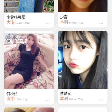
楚楚涵
小蓉很可爱
本科
大专
169cm / 55kg
157cm / 47kg
何小姐
壹qie亗
高中
大专
165cm / kg
160cm / kg