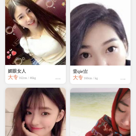
媚眼女人
Fiona
大专
本科
162cm / 46kg
170cm / 60kg