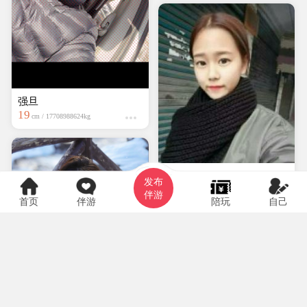
强旦
19
cm / 17708988624kg
hyf0369
发布
大专
150cm / kg
伴游
首页
伴游
陪玩
自己