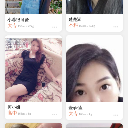
楚楚涵
小蓉很可爱
本科
大专
169cm / 55kg
157cm / 47kg
何小姐
壹qie亗
高中
大专
165cm / kg
160cm / kg