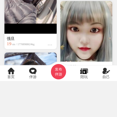
强旦
19
cm / 17708988624kg
hyf0369
发布
大专
150cm / kg
伴游
首页
伴游
陪玩
自己