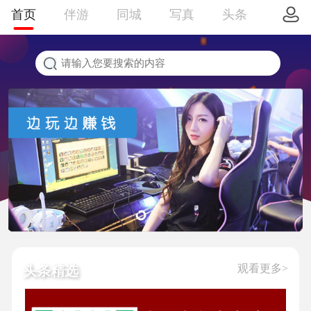
首页
伴游
同城
写真
头条
观看更多>
头条精选