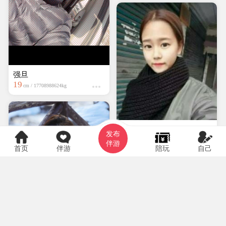
强旦
19
cm / 17708988624kg
hyf0369
发布
大专
150cm / kg
伴游
首页
伴游
陪玩
自己