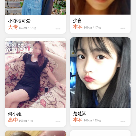
楚楚涵
小蓉很可爱
本科
大专
169cm / 55kg
157cm / 47kg
何小姐
壹qie亗
高中
大专
165cm / kg
160cm / kg