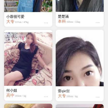
楚楚涵
小蓉很可爱
本科
大专
169cm / 55kg
157cm / 47kg
何小姐
壹qie亗
高中
大专
165cm / kg
160cm / kg