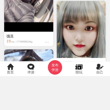
强旦
19
cm / 17708988624kg
hyf0369
发布
大专
150cm / kg
伴游
首页
伴游
陪玩
自己