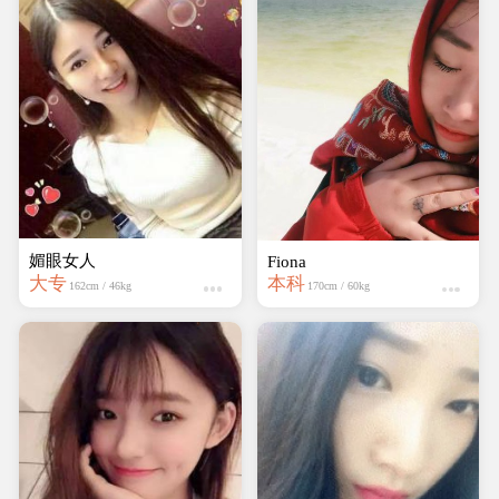
媚眼女人
Fiona
大专
本科
162cm / 46kg
170cm / 60kg