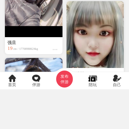
强旦
19
cm / 17708988624kg
hyf0369
发布
大专
150cm / kg
伴游
首页
伴游
陪玩
自己