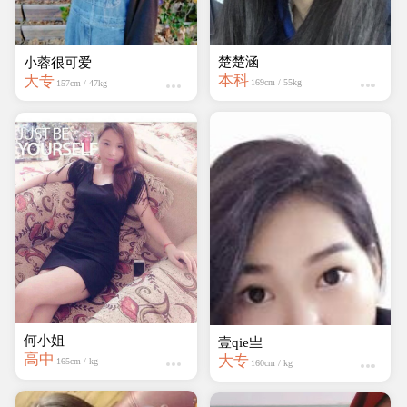
楚楚涵
小蓉很可爱
本科
大专
169cm / 55kg
157cm / 47kg
何小姐
壹qie亗
高中
大专
165cm / kg
160cm / kg