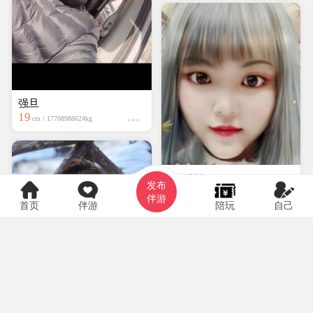
强旦
19
cm / 17708988624kg
hyf0369
发布
大专
150cm / kg
伴游
首页
伴游
陪玩
自己