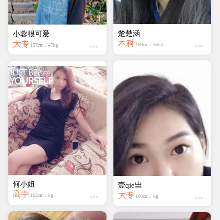
楚楚涵
小蓉很可爱
本科
大专
169cm / 55kg
157cm / 47kg
何小姐
壹qie亗
高中
大专
165cm / kg
160cm / kg