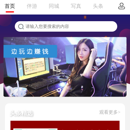
首页
伴游
同城
写真
头条
观看更多>
头条精选