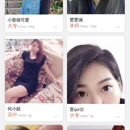
楚楚涵
小蓉很可爱
本科
大专
169cm / 55kg
157cm / 47kg
何小姐
壹qie亗
高中
大专
165cm / kg
160cm / kg