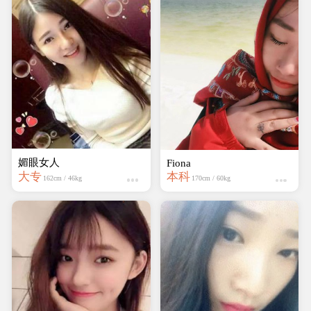
媚眼女人
Fiona
大专
本科
162cm / 46kg
170cm / 60kg