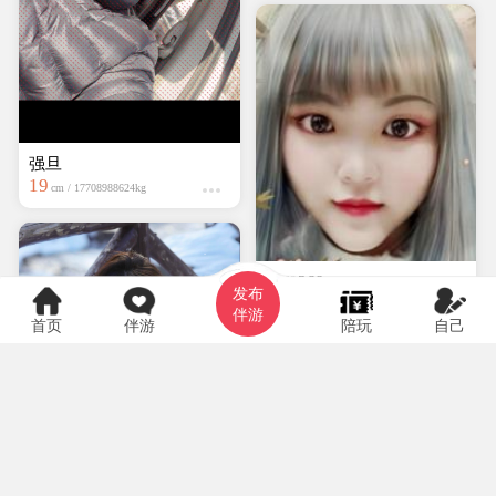
强旦
19
cm / 17708988624kg
hyf0369
发布
大专
150cm / kg
伴游
首页
伴游
陪玩
自己